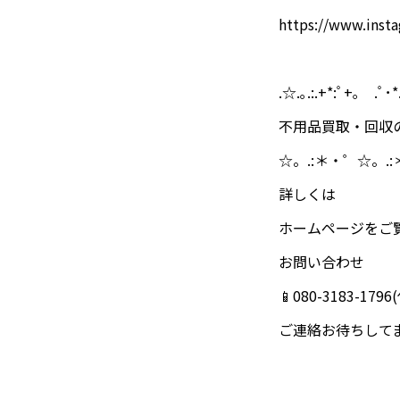
https://www.ins
.☆.｡.:.+*:ﾟ+｡ .ﾟ･*
不用品買取・回収
☆。.:＊・゜☆。.
詳しくは
ホームページをご
お問い合わせ
📱080-3183-17
ご連絡お待ちして