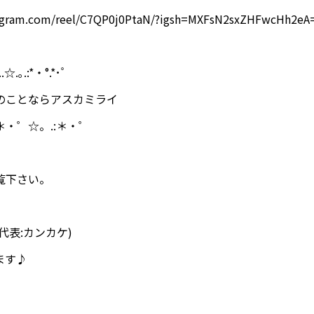
tagram.com/reel/C7QP0j0PtaN/?igsh=MXFsN2sxZHFwcHh2eA
..☆.｡.:*・°.*･ﾟ
のことならアスカミライ
:＊・゜☆。.:＊・゜
覧下さい。
96(代表:カンカケ)
ます♪