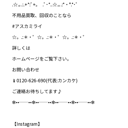
.☆.｡.:.+*:ﾟ+｡ .ﾟ･*..☆.｡.:*・°.*･ﾟ
不用品買取、回収のことなら
#アスカミライ
☆。.:＊・゜☆。.:＊・゜☆。.:＊・゜
詳しくは
ホームページをご覧下さい。
お問い合わせ
📱0120-626-690(代表:カンカケ)
ご連絡お待ちしてます♪
✼••┈┈••✼••┈┈••✼••┈┈••✼••┈┈••✼
【Instagram】