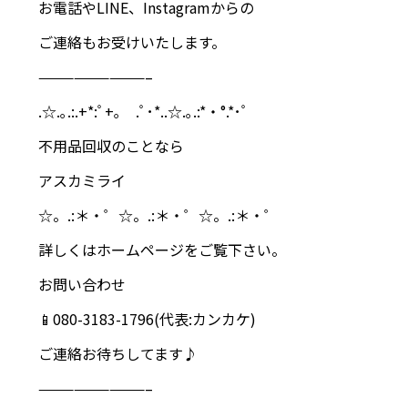
お電話やLINE、Instagramからの
ご連絡もお受けいたします。
—————————–
.☆.｡.:.+*:ﾟ+｡ .ﾟ･*..☆.｡.:*・°.*･ﾟ
不用品回収のことなら
アスカミライ
☆。.:＊・゜☆。.:＊・゜☆。.:＊・゜
詳しくはホームページをご覧下さい。
お問い合わせ
📱080-3183-1796(代表:カンカケ)
ご連絡お待ちしてます♪
—————————–