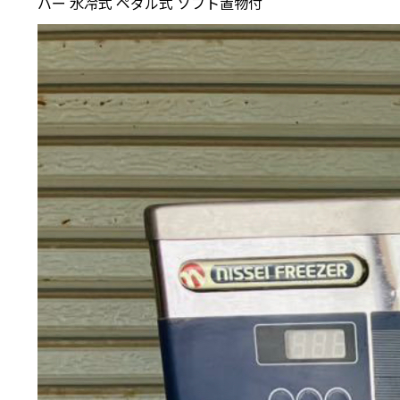
バー 水冷式 ペダル式 ソフト置物付